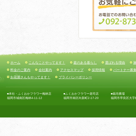
ホーム
こんなことやってます！
庭のある暮らし
選ばれる理由
料金のご案内
会社案内
アクセスマップ
採用情報
パートナー募
お花屋さんもやってます！
プライバシーポリシー
■本社・ふくおかフラワー梅林店
■ふくおかフラワー老司店
■栽培農場
福岡市城南区梅林4-11-12
福岡市南区向新町2-17-20
福岡市早良区大字梅