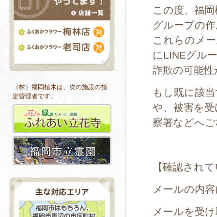
この度、福岡
グループの作
これらのメー
にLINEグ
詐欺の可能性
（株）福岡植木は、次の施設の指
もし既に該当
定管理者です。
や、被害を受
察署などへご
【確認されて
メールの内容
メールを受け