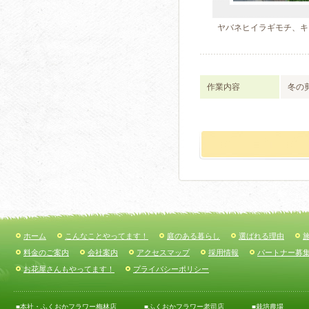
ヤバネヒイラギモチ、キ
作業内容
冬の
ホーム
こんなことやってます！
庭のある暮らし
選ばれる理由
料金のご案内
会社案内
アクセスマップ
採用情報
パートナー募
お花屋さんもやってます！
プライバシーポリシー
■本社・ふくおかフラワー梅林店
■ふくおかフラワー老司店
■栽培農場